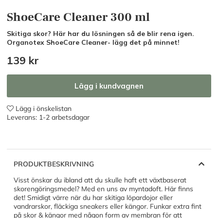
ShoeCare Cleaner 300 ml
Skitiga skor? Här har du lösningen så de blir rena igen.
Organotex ShoeCare Cleaner- lägg det på minnet!
139
kr
Lägg i kundvagnen
Lägg i önskelistan
Leverans:
1-2 arbetsdagar
PRODUKTBESKRIVNING
Visst önskar du ibland att du skulle haft ett växtbaserat
skorengöringsmedel? Med en uns av myntadoft. Här finns
det! Smidigt värre när du har skitiga löpardojor eller
vandrarskor, fläckiga sneakers eller kängor. Funkar extra fint
på skor & kängor med någon form av membran för att