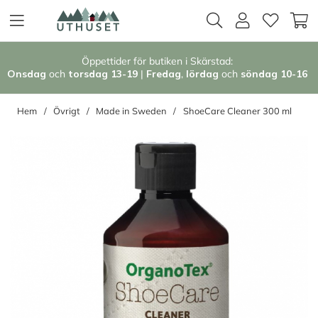
Öppettider för butiken i Skärstad:
Onsdag
och
torsdag 13-19
|
Fredag
,
l
ördag
och
söndag 1
0-16
Hem
Övrigt
Made in Sweden
ShoeCare Cleaner 300 ml