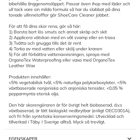
bibehålla ånggenomsläppet. Passar även ihop med läder och
ull tack vare sin milda formula så har du slabbat på dina
tovade ullinnetofflor gör ShoeCare Cleaner jobbet.
För att få dina skor rena, gör så här:
1) Borsta bort lös smuts och annat skräp och skit
2) Applicera vätskan med en våt svamp eller en trasa
3) Tvätta och gnugga tills det är rent
4) Torka av med vatten eller skölj under kranen
5) För att förbättra vattenavvisningen, spraya med
OrganoTex Waterproofing eller vaxa med OrganoTex
Leather Wax
Produkten innehåller:
<5% vegetabilisk tvål, <5% naturliga polykarboxylater, <5%
växtbaserade nonjoniska och anjoniska tensider, <0.05 %
pepparmynta eterisk olja.
Den här skorengöraren är för övrigt helt biobaserad, d.v.s
växtbaserad, är lätt biologiskt nedbrytbar (enligt OECD301A),
och fri från syntetiska konserveringsmedel. Utvecklad och
tillverkad i Täby. I Sverige alltså. Myck så trevligt.
EGENSKAPER