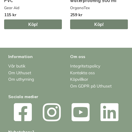
PVC
waterproofing 500 ml
Gear Aid
OrganoTex
115 kr
259 kr
Köp!
Köp!
Information
Om oss
Vår butik
Integritetspolicy
Om Uthuset
Kontakta oss
Om uthyrning
Köpvillkor
Om GDPR på Uthuset
Sociala medier