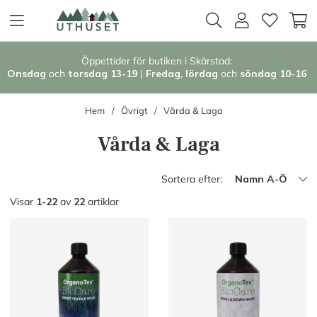
Öppettider för butiken i Skärstad:
Onsdag
och
torsdag 13-19
|
Fredag
,
l
ördag
och
söndag 1
0-16
Hem
Övrigt
Vårda & Laga
Vårda & Laga
Sortera efter:
Namn A-Ö
Visar
1-22
av
22
artiklar