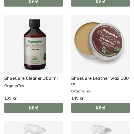
Köp!
Köp!
ShoeCare Cleaner 300 ml
ShoeCare Leather wax 100
ml
OrganoTex
OrganoTex
139 kr
149 kr
Köp!
Köp!