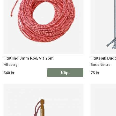
Tältlina 3mm Röd/Vit 25m
Tältspik Bud
Hilleberg
Basic Nature
Köp!
540 kr
75 kr