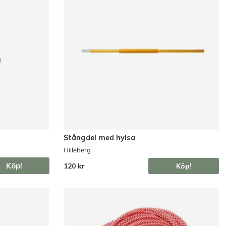
Stångdel med hylsa
Hilleberg
Köp!
120 kr
Köp!