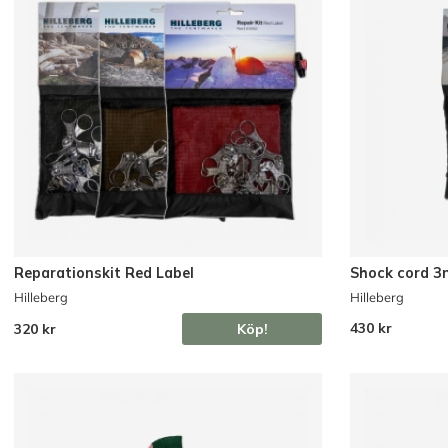
Reparationskit Red Label
Shock cord 
Hilleberg
Hilleberg
430 kr
320 kr
Köp!