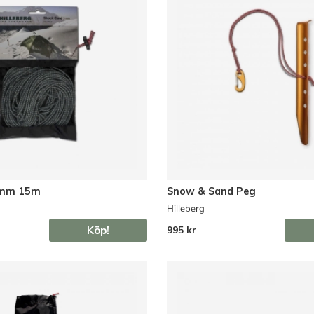
3mm 15m
Snow & Sand Peg
Hilleberg
Köp!
995 kr