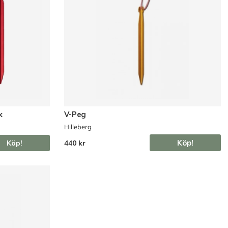
k
V-Peg
Hilleberg
Köp!
440 kr
Köp!