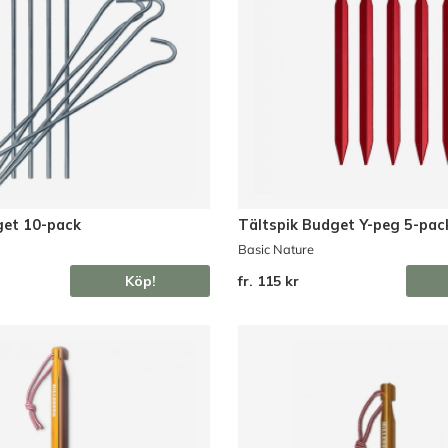
get 10-pack
Tältspik Budget Y-peg 5-pac
Basic Nature
Köp!
fr. 115 kr