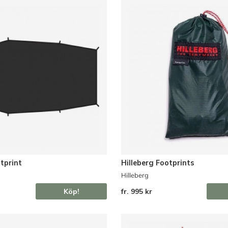
otprint
Hilleberg Footprints
Hilleberg
Köp!
fr. 995 kr