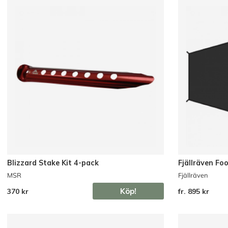
Blizzard Stake Kit 4-pack
Fjällräven Fo
MSR
Fjällräven
Köp!
370 kr
fr. 895 kr