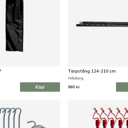
P
Tarpstång 124-210 cm
Hilleberg
Köp!
860 kr