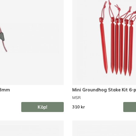
e 3mm
Mini Groundhog Stake Kit 6-
MSR
Köp!
310 kr