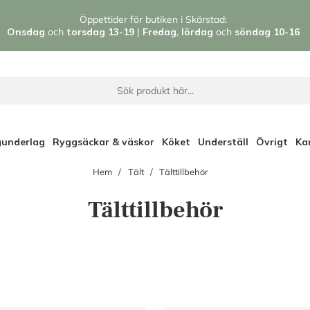
Öppettider för butiken i Skärstad:
Onsdag
och
torsdag 13-19
|
Fredag
,
l
ördag
och
söndag 1
0-16
gunderlag
Ryggsäckar & väskor
Köket
Underställ
Övrigt
Ka
Hem
Tält
Tälttillbehör
Tälttillbehör