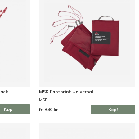
pack
MSR Footprint Universal
MSR
Köp!
fr. 640 kr
Köp!