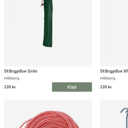
Stångpåse Grön
Stångpåse X
Hilleberg
Hilleberg
Köp!
220 kr
220 kr