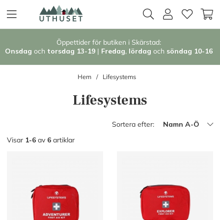
Öppettider för butiken i Skärstad:
Onsdag
och
torsdag 13-19
|
Fredag
,
l
ördag
och
söndag 1
0-16
Hem
Lifesystems
Lifesystems
Sortera efter:
Namn A-Ö
Visar
1-6
av
6
artiklar