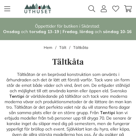
Öppettider för butiken i Skärstad:
Onsdag
och
torsdag 13-19
|
Fredag
,
l
ördag
och
söndag 1
0-16
Hem
Tält
Tältkåta
Tältkåta
Tältkåtan är en beprövad konstruktion som använts i
århundraden och det är lätt att förstå varför. Tack vare sin form
står de emot både väder och vind, året om. De erbjuder ståhöjd
och möjlighet till att använda kamin eller öppen eld. Svenska
Tentipi
är världsledande på tältkåtor och tack vare moderna
moderna vävar och produktionsmetoder är de lättare än man kan
tro. Tältkåtan är det perfekta valet när du vill stanna flera dagar
sån samma plats eller är en större grupp. Från
Tentipi
kan vi
erbjuda modeller från två personer upp till dryga 70. De senare är
kanske inget du släpar med dig på semestern, men de fungerar
ypperligt för bröllop och event. Självklart kan du hyra, eller köpa,
även de allra största modellerna hos oss. Är du osäker på