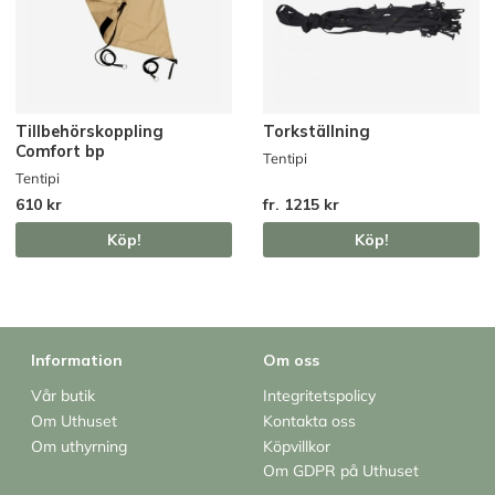
Tillbehörskoppling
Torkställning
Comfort bp
Tentipi
Tentipi
610 kr
fr. 1215 kr
Köp!
Köp!
Information
Om oss
Vår butik
Integritetspolicy
Om Uthuset
Kontakta oss
Om uthyrning
Köpvillkor
Om GDPR på Uthuset