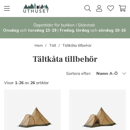
Öppettider för butiken i Skärstad:
Onsdag
och
torsdag 13-19
|
Fredag
,
l
ördag
och
söndag 1
0-16
Hem
Tält
Tältkåta tillbehör
Tältkåta tillbehör
Sortera efter:
Namn A-Ö
Visar
1-26
av
26
artiklar