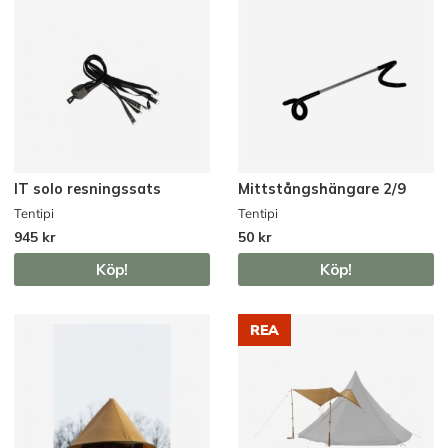
IT solo resningssats
Mittstångshängare 2/9
Tentipi
Tentipi
945 kr
50 kr
Köp!
Köp!
REA