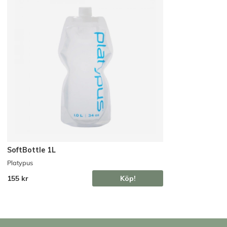
SoftBottle 1L
Platypus
155 kr
Köp!