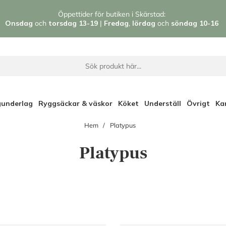
Öppettider för butiken i Skärstad:
Onsdag
och
torsdag 13-19
|
Fredag
,
l
ördag
och
söndag 1
0-16
gunderlag
Ryggsäckar & väskor
Köket
Underställ
Övrigt
Ka
Hem
Platypus
Platypus