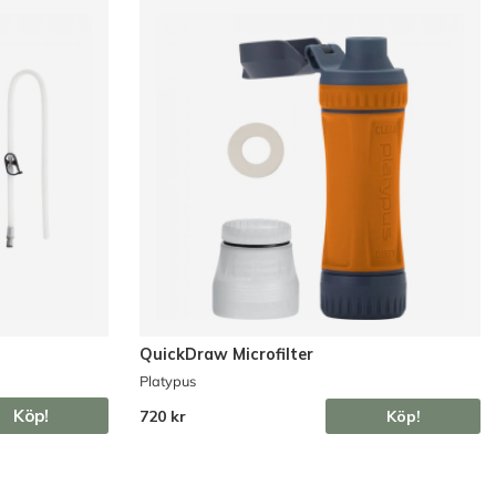
QuickDraw Microfilter
Platypus
Köp!
720 kr
Köp!