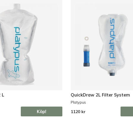
 L
QuickDraw 2L Filter System
Platypus
Köp!
1120 kr