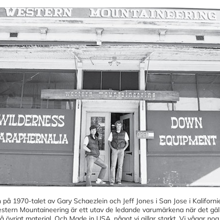
på 1970-talet av Gary Schaezlein och Jeff Jones i San Jose i Kaliforni
Western Mountaineering är ett utav de ledande varumärkena när det gäl
å övrigt material. Och Made in USA, något vi gillar starkt. Vi vågar nog