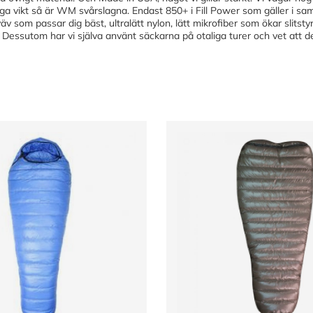
liga vikt så är WM svårslagna. Endast 850+ i Fill Power som gäller i s
väv som passar dig bäst, ultralätt nylon, lätt mikrofiber som ökar slits
nt. Dessutom har vi själva använt säckarna på otaliga turer och vet att 