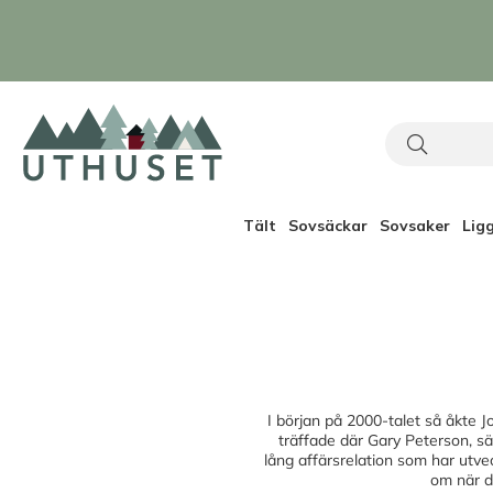
Tält
Sovsäckar
Sovsaker
Lig
I början på 2000-talet så åkte J
träffade där Gary Peterson, sä
lång affärsrelation som har utvec
om när d