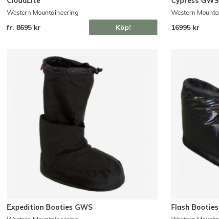
CloudLite
Cypress GWS
Western Mountaineering
Western Mounta
fr. 8695 kr
Köp!
16995 kr
Expedition Booties GWS
Flash Booties
Western Mountaineering
Western Mounta