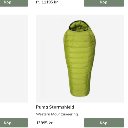
Köp!
fr. 11195 kr
Köp!
Puma Stormshield
Western Mountaineering
Köp!
13995 kr
Köp!