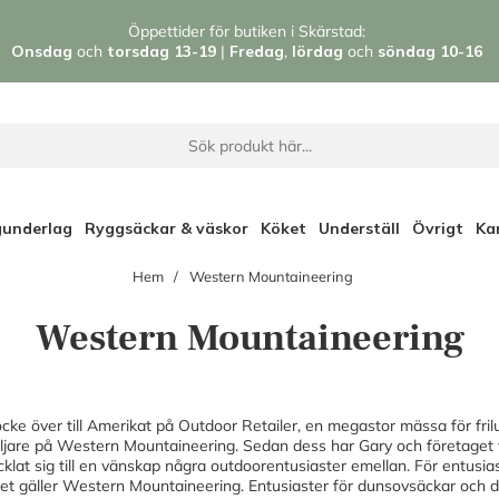
Öppettider för butiken i Skärstad:
Onsdag
och
torsdag 13-19
|
Fredag
,
l
ördag
och
söndag 1
0-16
gunderlag
Ryggsäckar & väskor
Köket
Underställ
Övrigt
Ka
Hem
Western Mountaineering
Western Mountaineering
ocke över till Amerikat på Outdoor Retailer, en megastor mässa för frilu
ljare på Western Mountaineering. Sedan dess har Gary och företaget va
klat sig till en vänskap några outdoorentusiaster emellan. För entusia
et gäller Western Mountaineering. Entusiaster för dunsovsäckar och d