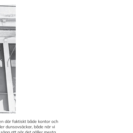
en där faktiskt både kontor och
ler dunsovsäckar, både när vi
 säga att när det gäller mesta