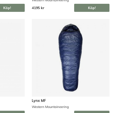
Köp!
4195 kr
Köp!
Lynx MF
Western Mountaineering