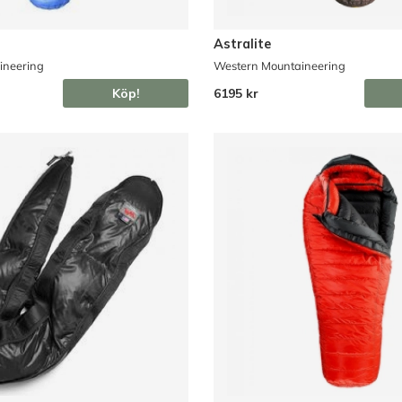
Astralite
ineering
Western Mountaineering
Köp!
6195 kr