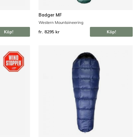
Badger MF
Western Mountaineering
Köp!
fr. 8295 kr
Köp!