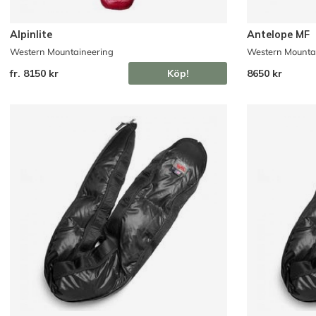
Alpinlite
Antelope MF
Western Mountaineering
Western Mounta
fr. 8150 kr
Köp!
8650 kr