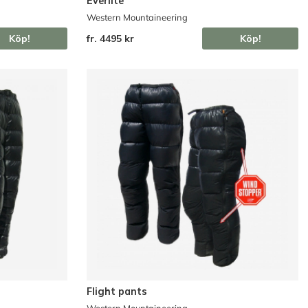
Everlite
Western Mountaineering
Köp!
fr. 4495 kr
Köp!
Flight pants
Western Mountaineering