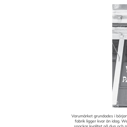
Varumärket grundades i början 
fabrik ligger kvar än idag. 
snackar kvalitet på dun och p