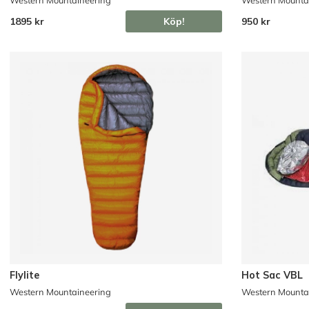
1895 kr
Köp!
950 kr
Flylite
Hot Sac VBL
Western Mountaineering
Western Mounta