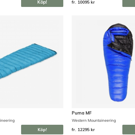
Köp!
fr. 10095 kr
Puma MF
ineering
Western Mountaineering
Köp!
fr. 12295 kr