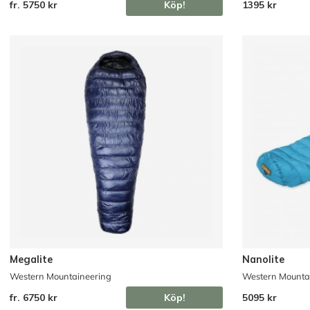
1395 kr
fr. 5750 kr
Köp!
Megalite
Nanolite
Western Mountaineering
Western Mounta
fr. 6750 kr
Köp!
5095 kr