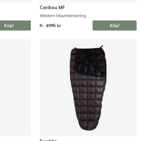
Caribou MF
Western Mountaineering
Köp!
fr. 4995 kr
Köp!