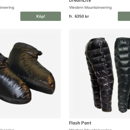
DreamLite
ineering
Western Mountaineering
Köp!
fr. 6350 kr
Flash Pant
ineering
Western Mountaineering