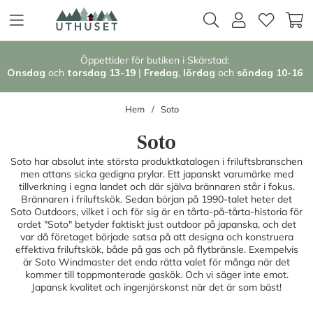
Öppettider för butiken i Skärstad:
Onsdag
och
torsdag 13-19
|
Fredag
,
l
ördag
och
söndag 1
0-16
Hem
Soto
Soto
Soto har absolut inte största produktkatalogen i friluftsbranschen
men attans sicka gedigna prylar. Ett japanskt varumärke med
tillverkning i egna landet och där själva brännaren står i fokus.
Brännaren i friluftskök. Sedan början på 1990-talet heter det
Soto Outdoors, vilket i och för sig är en tårta-på-tårta-historia för
ordet "Soto" betyder faktiskt just outdoor på japanska, och det
var då företaget började satsa på att designa och konstruera
effektiva friluftskök, både på gas och på flytbränsle. Exempelvis
är Soto Windmaster det enda rätta valet för många när det
kommer till toppmonterade gaskök. Och vi säger inte emot.
Japansk kvalitet och ingenjörskonst när det är som bäst!