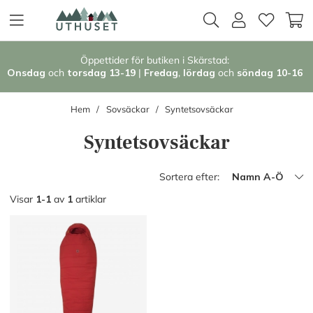
Öppettider för butiken i Skärstad:
Onsdag
och
torsdag 13-19
|
Fredag
,
l
ördag
och
söndag 1
0-16
Hem
Sovsäckar
Syntetsovsäckar
Syntetsovsäckar
Sortera efter:
Namn A-Ö
Visar
1-1
av
1
artiklar