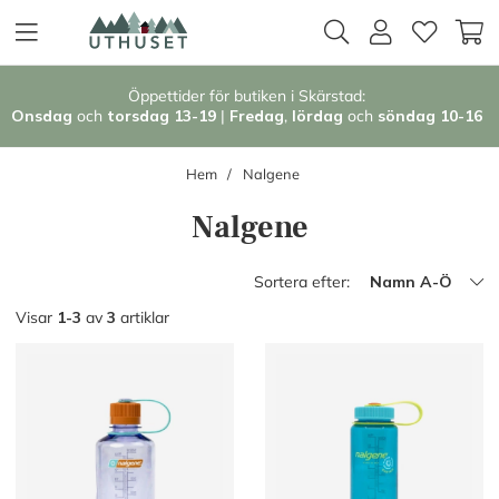
Öppettider för butiken i Skärstad:
Onsdag
och
torsdag 13-19
|
Fredag
,
l
ördag
och
söndag 1
0-16
Hem
Nalgene
Nalgene
Sortera efter:
Namn A-Ö
Visar
1-3
av
3
artiklar