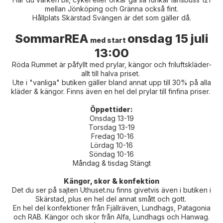
mellan Jönköping och Gränna också fint.
Hållplats Skärstad Svängen är det som gäller då.
SommarREA
onsdag 15 juli
med start
13:00
Röda Rummet är påfyllt med prylar, kängor och friluftskläder-
allt till halva priset.
Ute i "vanliga" butiken gäller bland annat upp till 30% på alla
kläder & kängor. Finns även en hel del prylar till finfina priser.
Öppettider:
Onsdag 13-19
Torsdag 13-19
Fredag 10-16
Lördag 10-16
Söndag 10-16
Måndag & tisdag Stängt
Kängor, skor & konfektion
Det du ser på sajten Uthuset.nu finns givetvis även i butiken i
Skärstad, plus en hel del annat smått och gott.
En hel del konfektioner från Fjällräven, Lundhags, Patagonia
och RAB. Kängor och skor från Alfa, Lundhags och Hanwag.