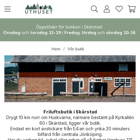
Öppettider för butiken i Skärstad:
Onsdag
och
torsdag 13-19
|
Fredag
,
l
ördag
och
söndag 1
0-16
Hem
Vår butik
Friluftsbutik i Skärstad
Drygt 10 km norr om Huskvarna, närmare bestämt på Kyrkallén
60 i Skärstad, ligger vår butik.
Endast en kort avstickare från E4:an och ynka 20 minuters
bilfärd från centrala Jönköping.
Har du varken bil, cykel eller orkar gå så funkar länsbuss 121