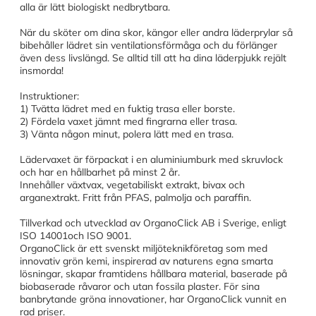
alla är lätt biologiskt nedbrytbara.
När du sköter om dina skor, kängor eller andra läderprylar så
bibehåller lädret sin ventilationsförmåga och du förlänger
även dess livslängd. Se alltid till att ha dina läderpjukk rejält
insmorda!
Instruktioner:
1) Tvätta lädret med en fuktig trasa eller borste.
2) Fördela vaxet jämnt med fingrarna eller trasa.
3) Vänta någon minut, polera lätt med en trasa.
Lädervaxet är förpackat i en aluminiumburk med skruvlock
och har en hållbarhet på minst 2 år.
Innehåller växtvax, vegetabiliskt extrakt, bivax och
arganextrakt. Fritt från PFAS, palmolja och paraffin.
Tillverkad och utvecklad av OrganoClick AB i Sverige, enligt
ISO 14001och ISO 9001.
OrganoClick är ett svenskt miljöteknikföretag som med
innovativ grön kemi, inspirerad av naturens egna smarta
lösningar, skapar framtidens hållbara material, baserade på
biobaserade råvaror och utan fossila plaster. För sina
banbrytande gröna innovationer, har OrganoClick vunnit en
rad priser.