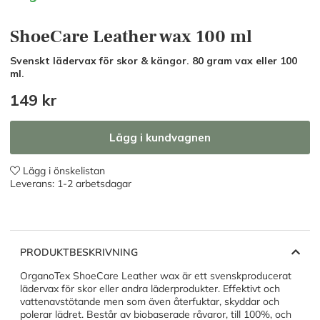
ShoeCare Leather wax 100 ml
Svenskt lädervax för skor & kängor. 80 gram vax eller 100
ml.
149
kr
Lägg i kundvagnen
Lägg i önskelistan
Leverans:
1-2 arbetsdagar
PRODUKTBESKRIVNING
OrganoTex ShoeCare Leather wax är ett svenskproducerat
lädervax för skor eller andra läderprodukter. Effektivt och
vattenavstötande men som även återfuktar, skyddar och
polerar lädret. Består av biobaserade råvaror, till 100%, och