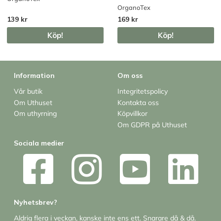
OrganoTex
139 kr
169 kr
Köp!
Köp!
Information
Om oss
Vår butik
Integritetspolicy
Om Uthuset
Kontakta oss
Om uthyrning
Köpvillkor
Om GDPR på Uthuset
Sociala medier
Nyhetsbrev?
Aldrig flera i veckan, kanske inte ens ett. Snarare då & då.