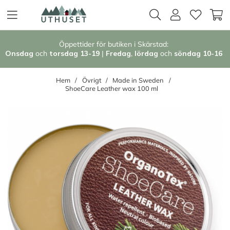
Öppettider för butiken i Skärstad:
Onsdag
och
torsdag 13-19
|
Fredag
,
l
ördag
och
söndag 1
0-16
Hem
Övrigt
Made in Sweden
ShoeCare Leather wax 100 ml