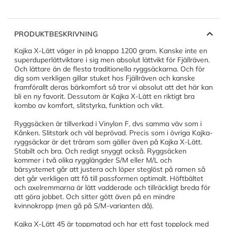
PRODUKTBESKRIVNING
Kajka X-Lätt väger in på knappa 1200 gram. Kanske inte en
superduperlättviktare i sig men absolut lättvikt för Fjällräven.
Och lättare än de flesta traditionella ryggsäckarna. Och för
dig som verkligen gillar stuket hos Fjällräven och kanske
framförallt deras bärkomfort så tror vi absolut att det här kan
bli en ny favorit. Dessutom är Kajka X-Lätt en riktigt bra
kombo av komfort, slitstyrka, funktion och vikt.
Ryggsäcken är tillverkad i Vinylon F, dvs samma väv som i
Kånken. Slitstark och väl beprövad. Precis som i övriga Kajka-
ryggsäckar är det träram som gäller även på Kajka X-Lätt.
Stabilt och bra. Och redigt snyggt också. Ryggsäcken
kommer i två olika rygglängder S/M eller M/L och
bärsystemet går att justera och löper steglöst på ramen så
det går verkligen att få till passformen optimalt. Höftbältet
och axelremmarna är lätt vadderade och tillräckligt breda för
att göra jobbet. Och sitter gött även på en mindre
kvinnokropp (men gå på S/M-varianten då).
Kajka X-Lätt 45 är toppmatad och har ett fast topplock med