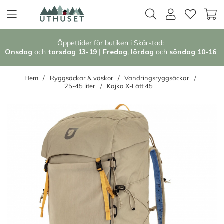
Öppettider för butiken i Skärstad:
Onsdag
och
torsdag 13-19
|
Fredag
,
l
ördag
och
söndag 1
0-16
Hem
Ryggsäckar & väskor
Vandringsryggsäckar
25-45 liter
Kajka X-Lätt 45