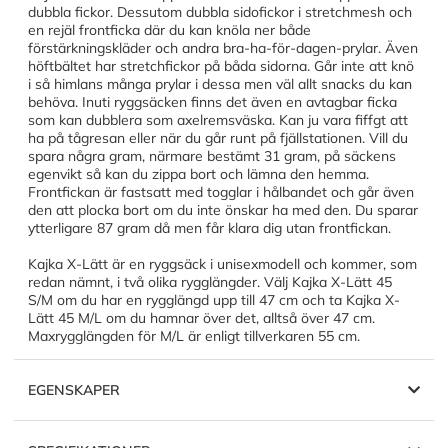
dubbla fickor. Dessutom dubbla sidofickor i stretchmesh och
en rejäl frontficka där du kan knöla ner både
förstärkningskläder och andra bra-ha-för-dagen-prylar. Även
höftbältet har stretchfickor på båda sidorna. Går inte att knö
i så himlans många prylar i dessa men väl allt snacks du kan
behöva. Inuti ryggsäcken finns det även en avtagbar ficka
som kan dubblera som axelremsväska. Kan ju vara fiffgt att
ha på tågresan eller när du går runt på fjällstationen. Vill du
spara några gram, närmare bestämt 31 gram, på säckens
egenvikt så kan du zippa bort och lämna den hemma.
Frontfickan är fastsatt med togglar i hålbandet och går även
den att plocka bort om du inte önskar ha med den. Du sparar
ytterligare 87 gram då men får klara dig utan frontfickan.
Kajka X-Lätt är en ryggsäck i unisexmodell och kommer, som
redan nämnt, i två olika rygglängder. Välj Kajka X-Lätt 45
S/M om du har en rygglängd upp till 47 cm och ta Kajka X-
Lätt 45 M/L om du hamnar över det, alltså över 47 cm.
Maxrygglängden för M/L är enligt tillverkaren 55 cm.
EGENSKAPER