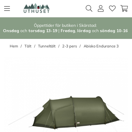
Öppettider för butiken i Skärstad:
Onsdag
och
torsdag 13-19
|
Fredag
,
l
ördag
och
söndag 1
0-16
Hem
Tält
Tunneltält
2-3 pers
Abisko Endurance 3