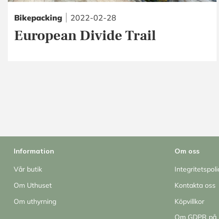
Bikepacking
2022-02-28
European Divide Trail
Information
Om oss
Vår butik
Integritetspoli
Om Uthuset
Kontakta oss
Om uthyrning
Köpvillkor
Om GDPR på 