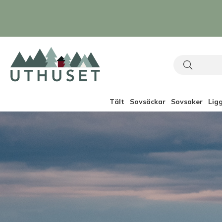
Tält
Sovsäckar
Sovsaker
Lig