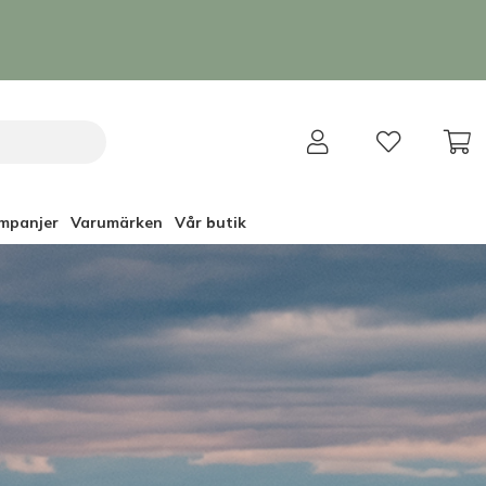
mpanjer
Varumärken
Vår butik