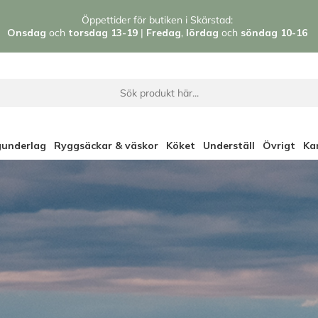
Öppettider för butiken i Skärstad:
Onsdag
och
torsdag 13-19
|
Fredag
,
l
ördag
och
söndag 1
0-16
gunderlag
Ryggsäckar & väskor
Köket
Underställ
Övrigt
Ka