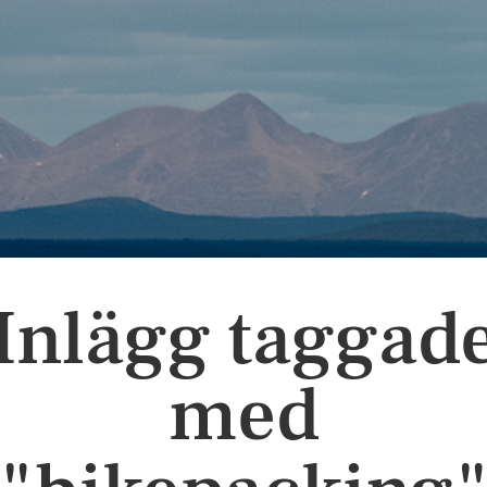
Inlägg taggad
med