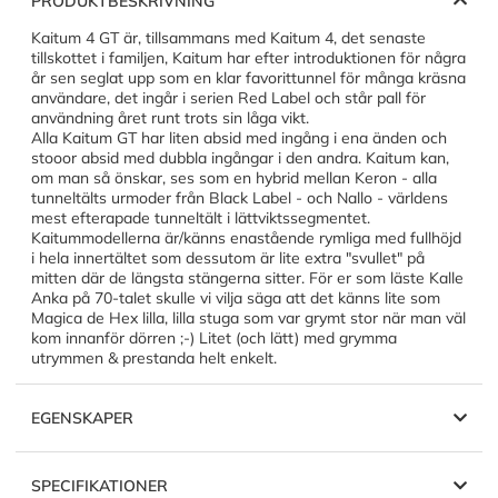
PRODUKTBESKRIVNING
Kaitum 4 GT är, tillsammans med Kaitum 4, det senaste
tillskottet i familjen, Kaitum har efter introduktionen för några
år sen seglat upp som en klar favorittunnel för många kräsna
användare, det ingår i serien Red Label och står pall för
användning året runt trots sin låga vikt.
Alla Kaitum GT har liten absid med ingång i ena änden och
stooor absid med dubbla ingångar i den andra. Kaitum kan,
om man så önskar, ses som en hybrid mellan Keron - alla
tunneltälts urmoder från Black Label - och Nallo - världens
mest efterapade tunneltält i lättviktssegmentet.
Kaitummodellerna är/känns enastående rymliga med fullhöjd
i hela innertältet som dessutom är lite extra "svullet" på
mitten där de längsta stängerna sitter. För er som läste Kalle
Anka på 70-talet skulle vi vilja säga att det känns lite som
Magica de Hex lilla, lilla stuga som var grymt stor när man väl
kom innanför dörren ;-) Litet (och lätt) med grymma
utrymmen & prestanda helt enkelt.
EGENSKAPER
SPECIFIKATIONER