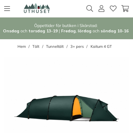
Öppettider för butiken i Skärstad:
Onsdag
och
torsdag 13-19
|
Fredag
,
l
ördag
och
söndag 1
0-16
Hem
Tält
Tunneltält
3+ pers
Kaitum 4 GT