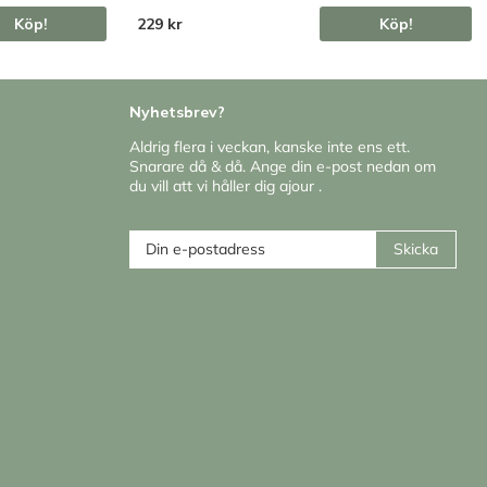
Köp!
229 kr
Köp!
Nyhetsbrev?
Aldrig flera i veckan, kanske inte ens ett.
Snarare då & då. Ange din e-post nedan om
du vill att vi håller dig ajour .
Skicka