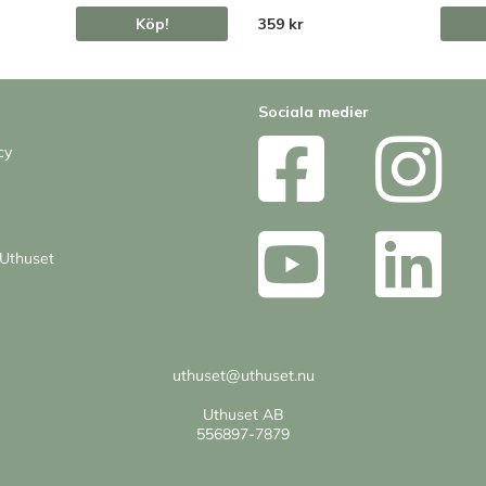
Köp!
359 kr
Sociala medier
cy
Uthuset
uthuset@uthuset.nu
Uthuset AB
556897-7879