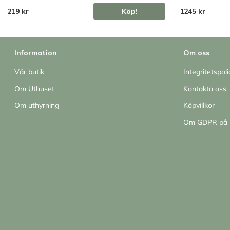
219 kr
Köp!
1245 kr
Information
Om oss
Vår butik
Integritetspoli
Om Uthuset
Kontakta oss
Om uthyrning
Köpvillkor
Om GDPR på 