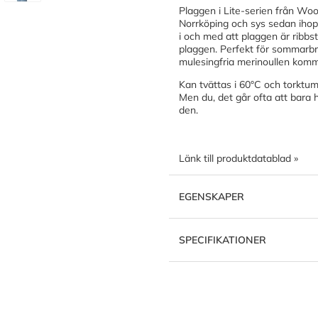
Plaggen i Lite-serien från Woo
Norrköping och sys sedan ihop 
i och med att plaggen är ribbs
plaggen. Perfekt för sommarbru
mulesingfria merinoullen komm
Kan tvättas i 60°C och torktum
Men du, det går ofta att bara h
den.
Länk till produktdatablad »
EGENSKAPER
SPECIFIKATIONER