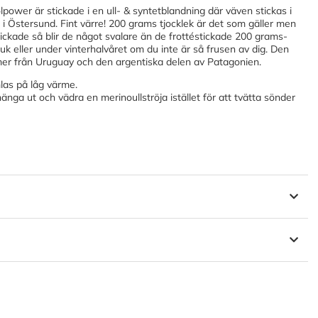
lpower är stickade i en ull- & syntetblandning där väven stickas i
i Östersund. Fint värre! 200 grams tjocklek är det som gäller men
tickade så blir de något svalare än de frottéstickade 200 grams-
k eller under vinterhalvåret om du inte är så frusen av dig. Den
er från Uruguay och den argentiska delen av Patagonien.
las på låg värme.
änga ut och vädra en merinoullströja istället för att tvätta sönder