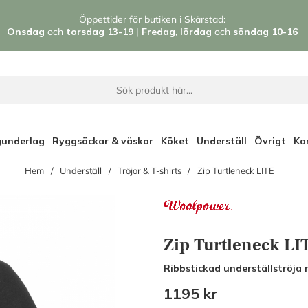
Öppettider för butiken i Skärstad:
Onsdag
och
torsdag 13-19
|
Fredag
,
l
ördag
och
söndag 1
0-16
gunderlag
Ryggsäckar & väskor
Köket
Underställ
Övrigt
Ka
Hem
Underställ
Tröjor & T-shirts
Zip Turtleneck LITE
Zip Turtleneck LI
Ribbstickad underställströja m
1195
kr