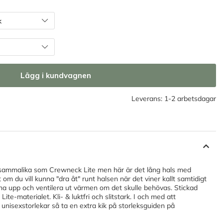
Lägg i kundvagnen
Leverans:
1-2 arbetsdagar
r sammalika som Crewneck Lite men här är det lång hals med
 om du vill kunna "dra åt" runt halsen när det viner kallt samtidigt
na upp och ventilera ut värmen om det skulle behövas. Stickad
te-materialet. Kli- & luktfri och slitstark. I och med att
i unisexstorlekar så ta en extra kik på storleksguiden på