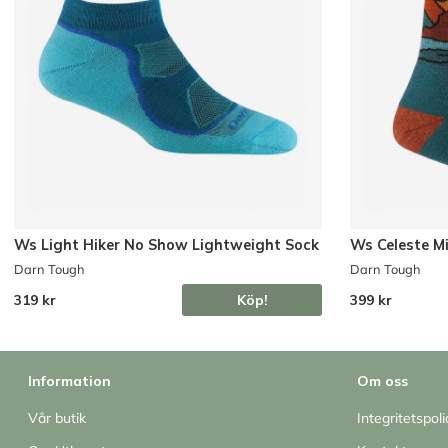
Ws Light Hiker No Show Lightweight Sock
Ws Celeste M
Darn Tough
Darn Tough
319 kr
Köp!
399 kr
Information
Om oss
Vår butik
Integritetspoli