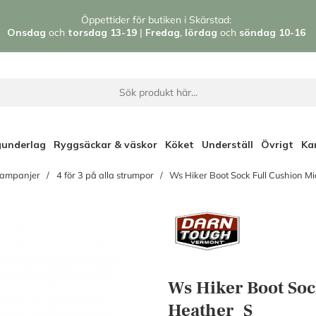
Öppettider för butiken i Skärstad:
Onsdag
och
torsdag 13-19
|
Fredag
,
l
ördag
och
söndag 1
0-16
gunderlag
Ryggsäckar & väskor
Köket
Underställ
Övrigt
Ka
ampanjer
4 för 3 på alla strumpor
Ws Hiker Boot Sock Full Cushion M
Ws Hiker Boot So
Heather_S