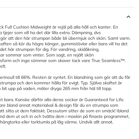
k Full Cushion Midweight är rejäl på alla håll och kanter. En
a tjejer som vill ha det där lilla extra. Dämpning, dvs
 tå gör att den här strumpan både bli übermjuk och skön. Samt varm.
kaften så kör du högre kängor, gummistövlar eller bara vill ha det
det här strumpan för dig. För vandring, skidåkning,
kar sommar som vinter. Som sagt, en rejält skön
ssform och inga sömmar som skaver tack vare True Seamless™.
elt.
rinoull till 66%. Resten är syntet. En blandning som gör att du får
strumpa och den kommer hålla för evigt. Typ. Själva skaftet är
en bit upp på vaden, mäter dryga 265 mm från häl till topp.
et bara. Kanske därför alla deras sockor är Guaranteed for Life.
re bland annat materialval & design får du en strumpa som
att slita ut dem faktiskt. Dessutom sitter de som en smäck! Ibland
änd dem ut och in och tvätta dem i maskin på finaste programmet,
hängtorka eller torktumla på låg värme. Undvik allt annat.