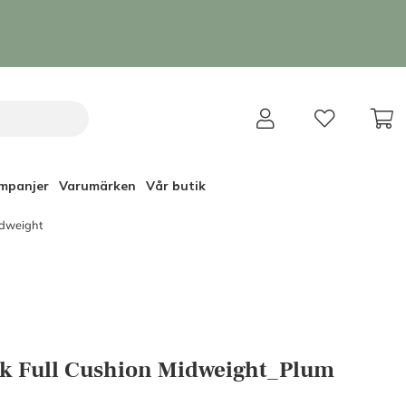
mpanjer
Varumärken
Vår butik
idweight
ck Full Cushion Midweight_Plum