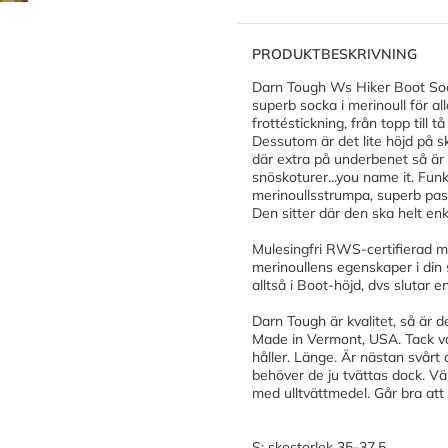
PRODUKTBESKRIVNING
Darn Tough W
s Hiker Boot Soc
superb socka i merinoull för all
frottéstickning, från topp till
Dessutom är det lite höjd på s
där extra på underbenet så är 
snöskoturer...you name it. Fun
merinoullsstrumpa, superb pa
Den sitter där den ska helt enk
Mulesingfri RWS-certifierad me
merinoullens egenskaper i din 
alltså i Boot-höjd, dvs slutar 
Darn Tough är kvalitet, så är d
Made in Vermont, USA. Tack va
håller. Länge. Är nästan svårt 
behöver de ju tvättas dock. V
med ulltvättmedel. Går bra att 
S: skostorlek 35-37,5