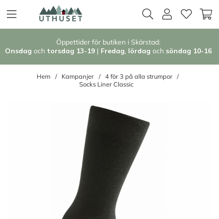
Öppettider för butiken i Skärstad:
Onsdag
och
torsdag 13-19
|
Fredag
,
l
ördag
och
söndag 1
0-16
Hem
Kampanjer
4 för 3 på alla strumpor
Socks Liner Classic