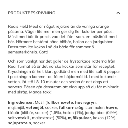
PRODUKTBESKRIVNING
Reals Field Meal är något rejälare än de vanliga orange
påsarna. Väger lite mer men ger dig fler kalorier per påse.
Müsli med bär är precis vad det låter som, en müslirätt med
bär. Närmare bestämt både blåbär, hallon och jordgubbar.
Dessutom lite kokos i så du både får sommar &
semesterkänsla. Gott!
Och som vanligt när det gäller de frystorkade rätterna från
Real Turmat så är det norska kockar som står för receptet.
Kryddningen är helt klart godkänd men med lite salt & peppar
i packningen kommer du få en höjdarmåltid. I med kokande
vatten, låt stå i 8-10 minuter och sedan är det dags att
servera. Påsen går dessutom att elda upp så du får minimalt
med skräp. Mange takk!
Ingredienser
: Müsli (
fullkornsvete, havregryn
,
majsmjöl,
vetemjöl
, socker,
fullkornsråg
, stenmalen
havre
,
blåbär (blåbär, socker) (1,6%), hallon (1%), jordgubbar (0,9%),
salt,
vetekli
, maltextrakt) (50%),
mjölkpulver
, kokos (12%),
sojaprotein
, socker.