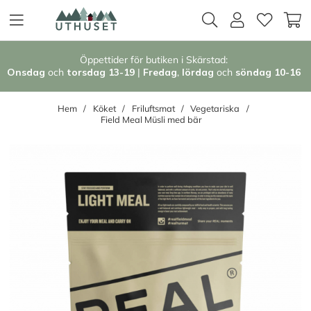
Öppettider för butiken i Skärstad:
Onsdag
och
torsdag 13-19
|
Fredag
,
l
ördag
och
söndag 1
0-16
Hem
Köket
Friluftsmat
Vegetariska
Field Meal Müsli med bär