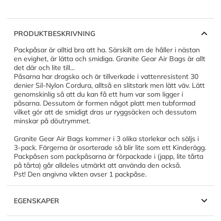
PRODUKTBESKRIVNING
Packpåsar är alltid bra att ha. Särskilt om de håller i nästan
en evighet, är lätta och smidiga. Granite Gear Air Bags är allt
det där och lite till...
Påsarna har dragsko och är tillverkade i vattenresistent 30
denier Sil-Nylon Cordura, alltså en slitstark men lätt väv. Lätt
genomskinlig så att du kan få ett hum var som ligger i
påsarna. Dessutom är formen något platt men tubformad
vilket gör att de smidigt dras ur ryggsäcken och dessutom
minskar på döutrymmet.
Granite Gear Air Bags kommer i 3 olika storlekar och säljs i
3-pack. Färgerna är osorterade så blir lite som ett Kinderägg.
Packpåsen som packpåsarna är förpackade i (japp, lite tårta
på tårta) går alldeles utmärkt att använda den också.
Pst! Den angivna vikten avser 1 packpåse.
EGENSKAPER