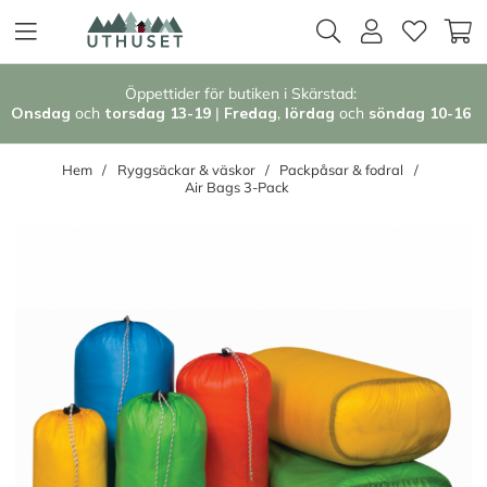
Öppettider för butiken i Skärstad:
Onsdag
och
torsdag 13-19
|
Fredag
,
l
ördag
och
söndag 1
0-16
Hem
Ryggsäckar & väskor
Packpåsar & fodral
Air Bags 3-Pack