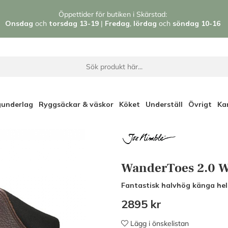
Öppettider för butiken i Skärstad:
Onsdag
och
torsdag 13-19
|
Fredag
,
l
ördag
och
söndag 1
0-16
gunderlag
Ryggsäckar & väskor
Köket
Underställ
Övrigt
Ka
WanderToes 2.0 
Fantastisk halvhög känga helt
2895
kr
Lägg i önskelistan