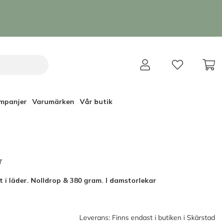
mpanjer
Varumärken
Vår butik
W
 i läder. Nolldrop & 380 gram. I damstorlekar
Leverans:
Finns endast i butiken i Skärstad